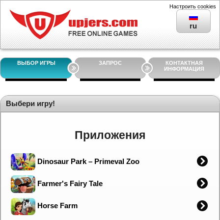
Настроить cookies
ru
ВЫБОР ИГРЫ
ЗАПРОС
КОНТАКТНАЯ
ИНФОРМАЦИЯ
Выбери игру!
Приложения
Dinosaur Park – Primeval Zoo
Farmer's Fairy Tale
Horse Farm