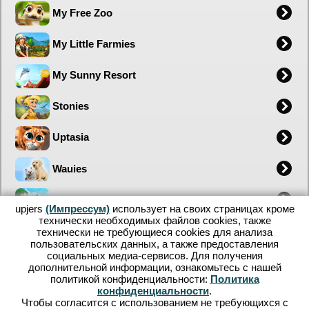
My Free Zoo
My Little Farmies
My Sunny Resort
Stonies
Uptasia
Wauies
Wurzelimperium 2
upjers
(Импрессум)
использует на своих страницах кроме
технически необходимых файлов сookies, также
Zoo 2: Animal Park
технически не требующиеся cookies для анализа
пользовательских данных, а также предоставления
социальных медиа-сервисов. Для получения
upjers
дополнительной информации, ознакомьтесь с нашей
политикой конфиденциальности:
Политика
конфиденциальности
.
Чтобы согласится с использованием не требующихся с
Portal