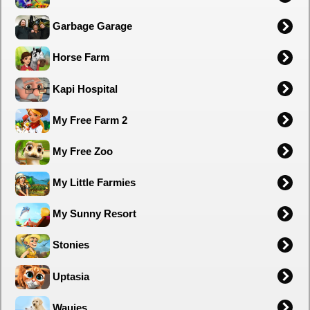
Garbage Garage
Horse Farm
Kapi Hospital
My Free Farm 2
My Free Zoo
My Little Farmies
My Sunny Resort
Stonies
Uptasia
Wauies