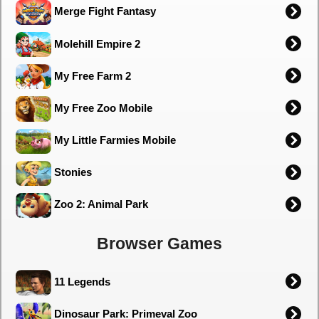
Merge Fight Fantasy
Molehill Empire 2
My Free Farm 2
My Free Zoo Mobile
My Little Farmies Mobile
Stonies
Zoo 2: Animal Park
Browser Games
11 Legends
Dinosaur Park: Primeval Zoo