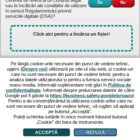
Cererea se referă la un conținut ilegal
sau la încălcări ale condițiilor de utilizare
în sensul Regulamentului privind
serviciile digitale (DSA)?
Click aici pentru a încărca un fișier!
Pe lângă cookie-urile necesare din punct de vedere tehnic,
upjers
(Despre noi)
utilizează pe site-ul său web, și cookie-uri
care nu sunt necesare din punct de vedere tehnic pentru a
analiza datele utilizatorului și pentru a furniza servicii sociale
mass-media. Informații suplimentare veți găsi în
Politica de
confidențialitate
. Informații despre prelucrarea datelor de către
Termeni și condiții
|
Politica de confidențialitate
|
Despre noi
|
Google pot fi găsite la
https://business.safety.google/privacy/
.
FAQ
Pentru a da consimțământul la utilizarea cookie-urilor care nu
sunt necesare din punct de vedere tehnic, vă rugăm să apăsați
pe butonul „Acceptă”.
Puteți schimba setările în orice moment folosind butonul
„Cookie” din bara de instrumente.
ACCEPTĂ
REFUZĂ