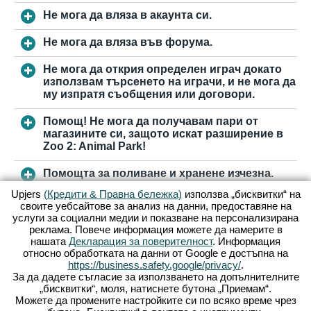
Не мога да вляза в акаунта си.
Не мога да вляза във форума.
Не мога да открия определен играч докато
използвам търсенето на играчи, и не мога да
му изпратя съобщения или договори.
Помощ! Не мога да получавам пари от
магазините си, защото искат разширение в
Zoo 2: Animal Park!
Помощта за поливане и хранене изчезна.
Upjers
(Кредити & Правна бележка)
използва „бисквитки“ на
Сандъчето ми изчезна, как да го намеря
своите уебсайтове за анализ на данни, предоставяне на
отново в Zoo 2: Animal Park?
услуги за социални медии и показване на персонализирана
реклама. Повече информация можете да намерите в
нашата
Декларация за поверителност
. Информация
относно обработката на данни от Google е достъпна на
КЪМ ПОДДРЪЖКАТА
https://business.safety.google/privacy/
.
За да дадете съгласие за използването на допълнителните
„бисквитки“, моля, натиснете бутона „Приемам“.
Условия за ползване
Поверителност
Можете да промените настройките си по всяко време чрез
Правна Информация