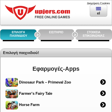
Διαχείριση Cookies
el
ΕΠΙΛΟΓΗ
ΕΙΣΙΤΗΡΙΟ
ΣΤΟΙΧΕΙΑ
ΠΑΙΧΝΙΔΙΟΥ
ΕΠΙΚΟΙΝΩΝΙΑΣ
Επιλογή παιχνιδιού!
Εφαρμογές-Apps
Dinosaur Park – Primeval Zoo
Farmer's Fairy Tale
Horse Farm