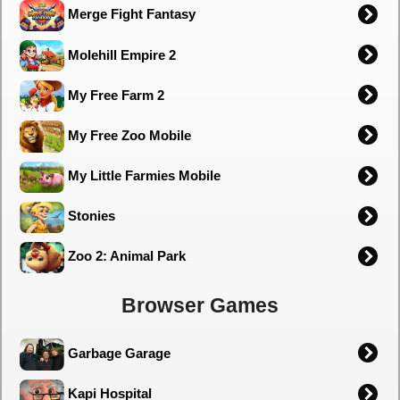
Merge Fight Fantasy
Molehill Empire 2
My Free Farm 2
My Free Zoo Mobile
My Little Farmies Mobile
Stonies
Zoo 2: Animal Park
Browser Games
Garbage Garage
Kapi Hospital